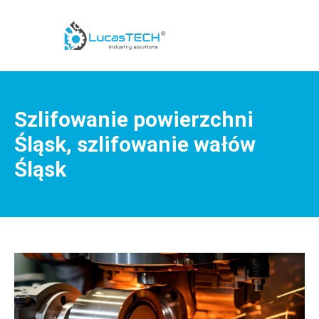
Szlifowanie powierzchni
Śląsk, szlifowanie wałów
Śląsk