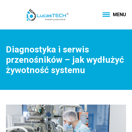
MENU
Diagnostyka i serwis
przenośników – jak wydłużyć
żywotność systemu