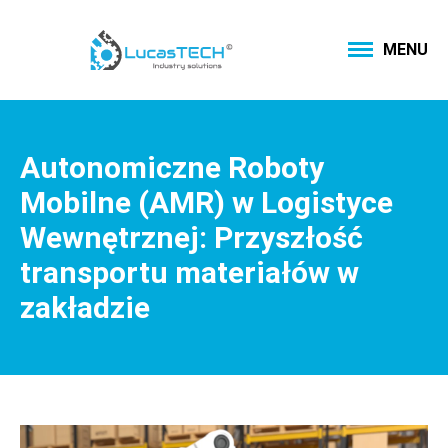
MENU
Autonomiczne Roboty
Mobilne (AMR) w Logistyce
Wewnętrznej: Przyszłość
transportu materiałów w
zakładzie